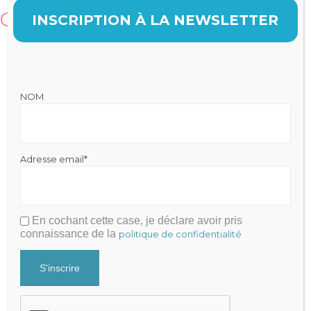
Contacts
INSCRIPTION À LA NEWSLETTER
NOM
Julien FRAYSSE
Adresse email*
Expert-Comptable qui accompagne la performance de votre
cabinet
Mentions légales
|
Politique de Confidentialité
En cochant cette case, je déclare avoir pris
Cabinet Fraysse & Associés
connaissance de la
politique de confidentialité
Contact
Contacter par mail
+33 9 81 65 82 51