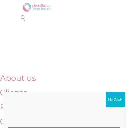

Get all codes
About us
Clients
FERMER
Practice areas
Q & A