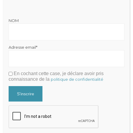
NOM
Julien FRAYSSE
Expert-Comptable qui accompagne la performance de votre
cabinet
Adresse email*
Mentions légales
|
Politique de Confidentialité
Cabinet Fraysse & Associés
Contact
En cochant cette case, je déclare avoir pris
Contacter par mail
connaissance de la
politique de confidentialité
+33 9 81 65 82 51
Recevez nos actualités
Newsletter
Adresse email*