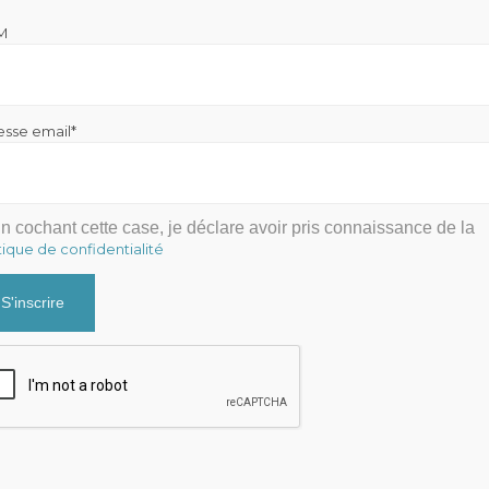
M
esse email*
n cochant cette case, je déclare avoir pris connaissance de la
tique de confidentialité
Cabinet Fraysse & Associés
Contact
Contacter par mail
+33 9 81 65 82 51