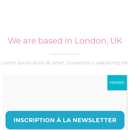
We are based in London, UK
Lorem ipsum dolor sit amet, consectetur adipisicing elit.
FERMER

London 10,
Firs Avenue, Muswell Hill,
Map →
INSCRIPTION À LA NEWSLETTER
