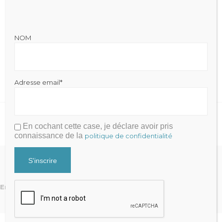
Tel: 281-290-4755
Fax: 281-290-4755
NOM

WEEK DAYS: 05:00 – 22:00
Adresse email*
SATURDAY: 08:00 – 18:00
SUNDAY: CLOSED



En cochant cette case, je déclare avoir pris
connaissance de la
politique de confidentialité
Erreur :
Formulaire de contact non trouvé !