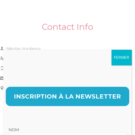
Contact Info

Nikolay Yordanov
FERMER
02 973 333 783

0898786546

support@vamtam.com

10, Firs Avenue, Muswell Hill, London

INSCRIPTION À LA NEWSLETTER
NOM