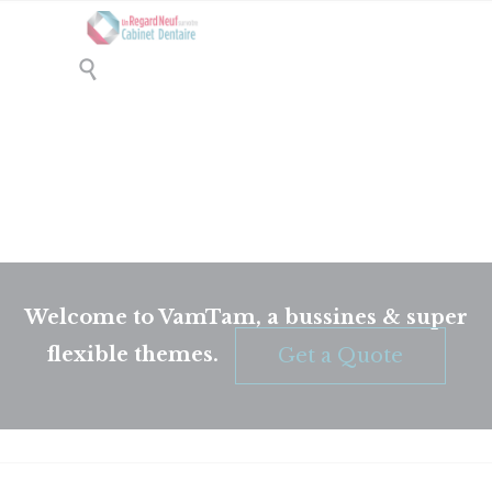

Drag & Drop Elements 1
Welcome to VamTam, a bussines & super
flexible themes.
Get a Quote