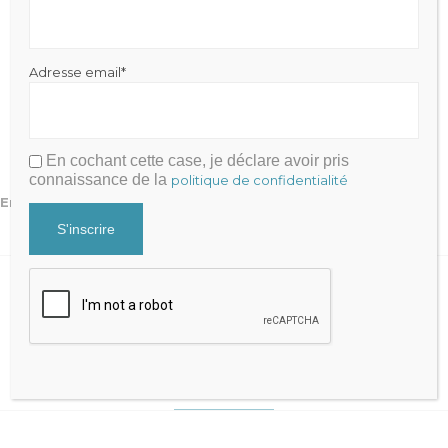
Twitter
Adresse email*
Contact Form 7
En cochant cette case, je déclare avoir pris
connaissance de la
politique de confidentialité
Erreur :
Formulaire de contact non trouvé !
Flickr