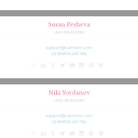
Susan Pesheva
LEAD DEVELOPER
support@vamtam.com
02 89878 456 786








Niki Yordanov
LEAD DEVELOPER
support@vamtam.com
02 89878 456 786







