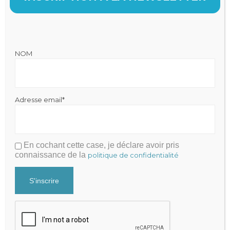
Julien FRAYSSE
NOM
Expert-Comptable qui accompagne la performance de votre
cabinet
Mentions légales
|
Politique de Confidentialité
Cabinet Fraysse & Associés
Adresse email*
Contact
Contacter par mail
En cochant cette case, je déclare avoir pris
+33 9 81 65 82 51
connaissance de la
politique de confidentialité
Recevez nos actualités
Newsletter
Adresse email*