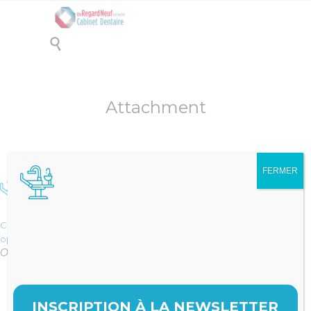

Attachment
FERMER
Comptabilité du cabinet dentaire
optimisation
Original size is
pixels
49 × 49
INSCRIPTION À LA NEWSLETTER