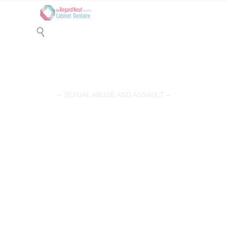

John Macein
– SEXUAL ABUSE AND ASSAULT –