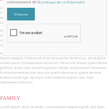
connaissance de la
politique de confidentialité
Duis autem vel eum iriure dolor in hendrerit in vulputate velit esse
molestie consequat, vel illum dolore eu feugiat nulla facilisis at vero
eros et accumsan et iusto odio dignissim qui blandit praesent
luptatum zzril delenit augue duis dolore te feugait nulla facilisi.
Nam liber tempor cum soluta nobis eleifend option congue nihil
imperdiet doming id quod mazim placerat facer possim assum. Typi
non habent claritatem insitam; est usus legentis in iis qui facit eorum
claritatem.
Investigationes demonstraverunt lectores legere me lius quod ii
legunt saepius. Claritas est etiam processus dynamicus, qui sequitur
mutationem consuetudium lectorum. Mirum est notare quam littera
gothica, quam nunc putamus parum claram, anteposuerit litterarum
formas humanitatis per seacula quarta decima et quinta decima.
Eodem modo typi, qui nunc nobis videntur parum clari, fiant
sollemnes in futurum.
FAMILY
Lorem ipsum dolor sit amet, consectetuer adipiscing elit, sed diam