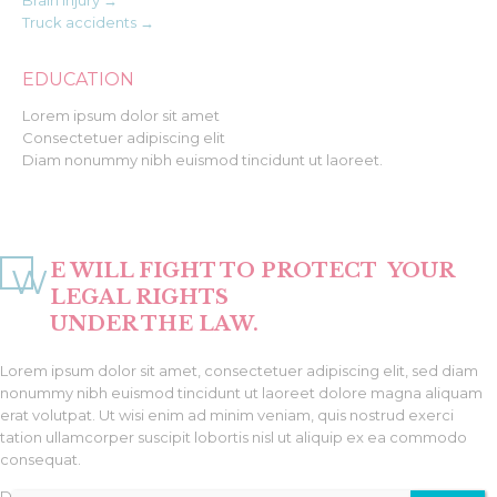
Brain injury →
Truck accidents →
EDUCATION
Lorem ipsum dolor sit amet
Consectetuer adipiscing elit
Diam nonummy nibh euismod tincidunt ut laoreet.
E WILL FIGHT TO PROTECT
YOUR
W
LEGAL RIGHTS
UNDER THE LAW.
Lorem ipsum dolor sit amet, consectetuer adipiscing elit, sed diam
nonummy nibh euismod tincidunt ut laoreet dolore magna aliquam
erat volutpat. Ut wisi enim ad minim veniam, quis nostrud exerci
tation ullamcorper suscipit lobortis nisl ut aliquip ex ea commodo
consequat.
Duis autem vel eum iriure dolor in hendrerit in vulputate velit esse