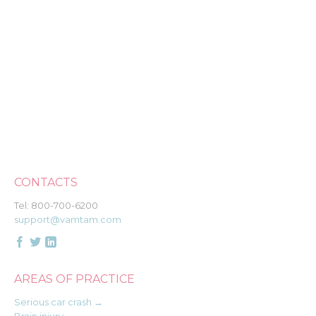
CONTACTS
Tel: 800-700-6200
support@vamtam.com



AREAS OF PRACTICE
Serious car crash →