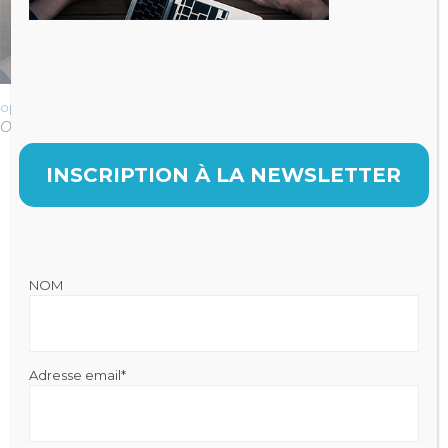
optimiser-rentabilité-fiscalité-cotisations-cabinet-dentaire
Original size is
pixels
420 × 280
INSCRIPTION À LA NEWSLETTER
NOM
Julien FRAYSSE
Expert-Comptable qui accompagne la performance de votre
cabinet
Adresse email*
Mentions légales
|
Politique de Confidentialité
Cabinet Fraysse & Associés
Contact