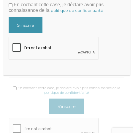
En cochant cette case, je déclare avoir pris
Contacter par mail
connaissance de la
politique de confidentialité
+33 9 81 65 82 51
Recevez nos actualités
Newsletter
Adresse email*
En cochant cette case, je déclare avoir pris connaissance de la
politique de confidentialité