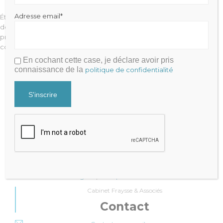
Adresse email*
Étant donné que vous êtes un nouvel utilisateur de WordPress, vous
devriez vous rendre sur votre
Tableau de bord
pour effacer la
présente page, et créer de nouvelles pages avec votre propre
contenu. Amusez-vous bien !
En cochant cette case, je déclare avoir pris
connaissance de la
politique de confidentialité
Julien FRAYSSE
Expert-Comptable qui accompagne la performance de votre
cabinet
Mentions légales
|
Politique de Confidentialité
Cabinet Fraysse & Associés
Contact