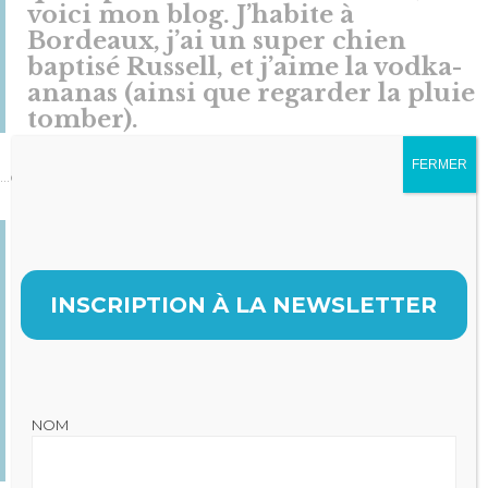
voici mon blog. J’habite à
Bordeaux, j’ai un super chien
baptisé Russell, et j’aime la vodka-
ananas (ainsi que regarder la pluie
tomber).
FERMER
…ou bien quelque chose comme ça :
La société 123 Machin Truc a été
créée en 1971, et n’a cessé de
proposer au public des machins-
INSCRIPTION À LA NEWSLETTER
trucs de qualité depuis lors. Située
à Saint-Remy-en-Bouzemont-
Saint-Genest-et-Isson, 123 Machin
Truc emploie 2 000 personnes, et
fabrique toutes sortes de bidules
NOM
super pour la communauté
bouzemontoise.