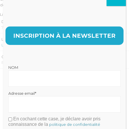
demeure un pari bien hasardeux.
Lire la suite
LFD 144_expert_BD
DATE
7 NOVEMBRE 2018
INSCRIPTION À LA NEWSLETTER
LIRE LA SUITE SUR :
LEFILDENTAIRE
CATÉGORIE
REVUE DE PRESSE
NOM
Adresse email*
En cochant cette case, je déclare avoir pris
Julien FRAYSSE
connaissance de la
politique de confidentialité
Expert-Comptable qui accompagne la performance de votre