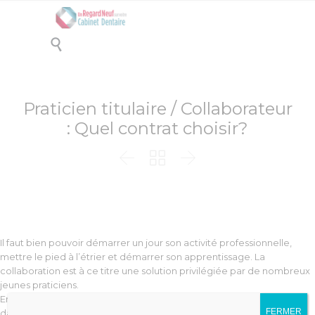

Praticien titulaire / Collaborateur
: Quel contrat choisir?



Il faut bien pouvoir démarrer un jour son activité professionnelle,
mettre le pied à l’étrier et démarrer son apprentissage. La
collaboration est à ce titre une solution privilégiée par de nombreux
jeunes praticiens.
En effet, au sortir de la phase théorique d’apprentissage, se lancer
FERMER
dans la vie professionnelle, sans avoir eu recours à la collaboration