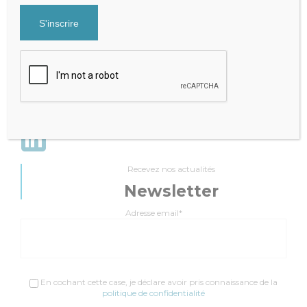
cabinet
Mentions légales
|
Politique de Confidentialité
Cabinet Fraysse & Associés
Contact
Contacter par mail
+33 9 81 65 82 51
Recevez nos actualités
Newsletter
Adresse email*
En cochant cette case, je déclare avoir pris connaissance de la
politique de confidentialité