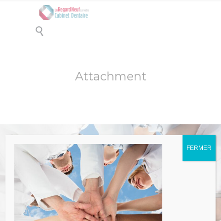

Attachment
FERMER