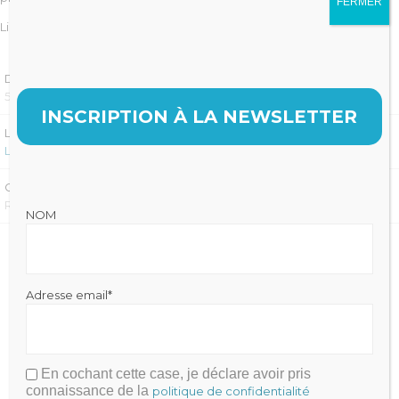
FERMER
Lire la suite de l’article –
Le Fil Dentaire
DATE
5 MAI 2025
INSCRIPTION À LA NEWSLETTER
LIRE LA SUITE SUR :
LE FIL DENTAIRE
CATÉGORIE
REVUE DE PRESSE
NOM
Adresse email*
En cochant cette case, je déclare avoir pris
Julien FRAYSSE
connaissance de la
politique de confidentialité