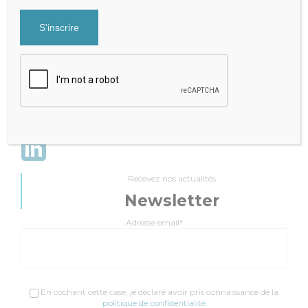
Expert-Comptable qui accompagne la performance de votre
cabinet
Mentions légales
|
Politique de Confidentialité
Cabinet Fraysse & Associés
Contact
Contacter par mail
+33 9 81 65 82 51
Recevez nos actualités
Newsletter
Adresse email*
En cochant cette case, je déclare avoir pris connaissance de la
politique de confidentialité