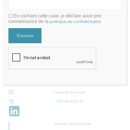
En cochant cette case, je déclare avoir pris
connaissance de la
politique de confidentialité
Julien FRAYSSE
Expert-Comptable qui accompagne la performance de votre
cabinet
Mentions légales
|
Politique de Confidentialité
Cabinet Fraysse & Associés
Contact
Contacter par mail
+33 9 81 65 82 51
Recevez nos actualités