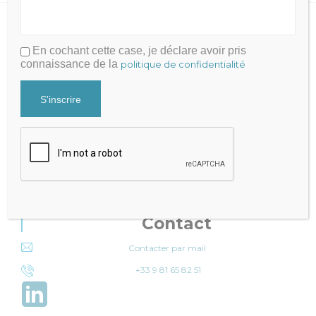
En cochant cette case, je déclare avoir pris
connaissance de la
politique de confidentialité
Julien FRAYSSE
Expert-Comptable qui accompagne la performance de votre
cabinet
Mentions légales
|
Politique de Confidentialité
Cabinet Fraysse & Associés
Contact
Contacter par mail
+33 9 81 65 82 51