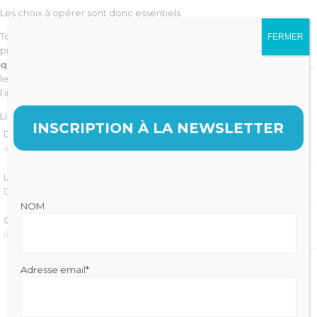
Les choix à opérer sont donc essentiels.
Tout d’abord en matière d’
investissement
, nous préconisons la
FERMER
prudence.
Mieux vaut courir avec des semelles légères
qu’avec des semelles de plomb
. Les technologies évoluent vite…
les devis aussi ! Mais pour commercer son activité, il faut privilégier
l’indispensable et dimensionner au mieux ses investissements.
Lire la suite sur
Dentalespace
INSCRIPTION À LA NEWSLETTER
DATE
4 OCTOBRE 2022
LIRE LA SUITE SUR :
DENTALESPACE
NOM
CATÉGORIE
REVUE DE PRESSE
Adresse email*