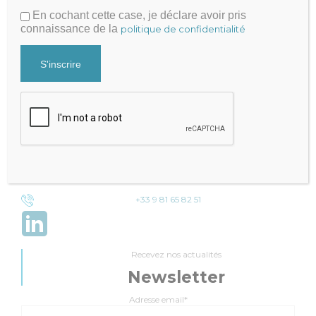
En cochant cette case, je déclare avoir pris
connaissance de la
politique de confidentialité
Julien FRAYSSE
Expert-Comptable qui accompagne la performance de votre
cabinet
Mentions légales
|
Politique de Confidentialité
Cabinet Fraysse & Associés
Contact
Contacter par mail
+33 9 81 65 82 51
Recevez nos actualités
Newsletter
Adresse email*