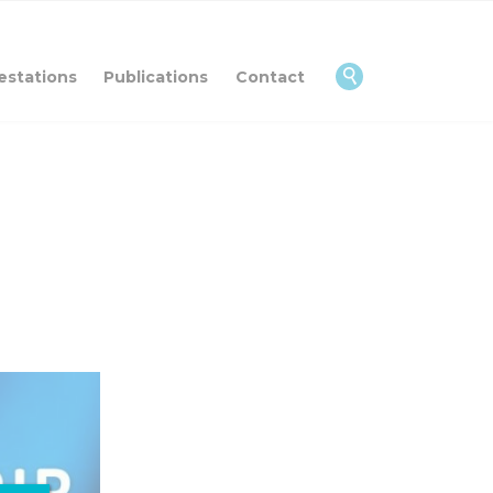
Skip
to
content

estations
Publications
Contact