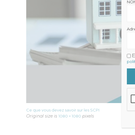
NO
Adr
E
poli
Ce que vous devez savoir sur les SCPI
Original size is
pixels
1080 × 1080