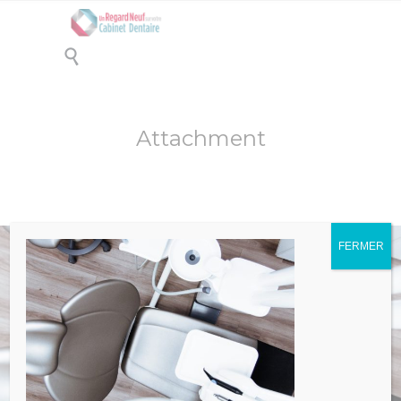

Attachment
FERMER