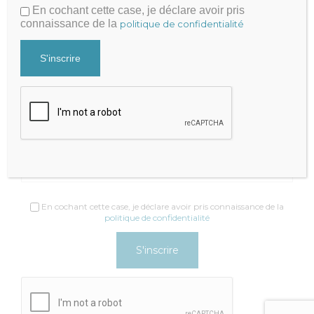
En cochant cette case, je déclare avoir pris
Contacter par mail
connaissance de la
politique de confidentialité
+33 9 81 65 82 51
Recevez nos actualités
Newsletter
Adresse email*
En cochant cette case, je déclare avoir pris connaissance de la
politique de confidentialité