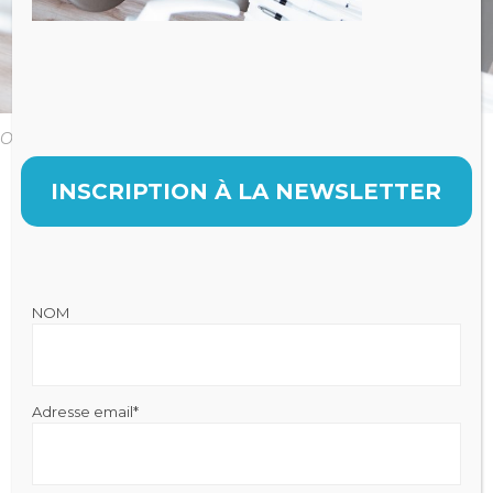
Original size is
pixels
1920 × 1280
INSCRIPTION À LA NEWSLETTER
NOM
Julien FRAYSSE
Expert-Comptable qui accompagne la performance de votre
cabinet
Mentions légales
|
Politique de Confidentialité
Adresse email*
Cabinet Fraysse & Associés
Contact