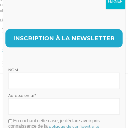
FERMER
un même toit,
faciliter les rapprochements
,
les transmissions
de cabinets et l’exercice en groupe.
Lire la suite sur
Dentalespace
DATE
31 JANVIER 2022
INSCRIPTION À LA NEWSLETTER
LIRE LA SUITE SUR :
DENTALESPACE
CATÉGORIE
REVUE DE PRESSE
NOM
Adresse email*
En cochant cette case, je déclare avoir pris
Julien FRAYSSE
connaissance de la
politique de confidentialité