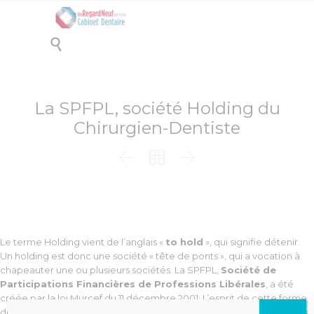

La SPFPL, société Holding du
Chirurgien-Dentiste



Le terme Holding vient de l’anglais «
to hold
», qui signifie détenir.
Un holding est donc une société « tête de ponts », qui a vocation à
chapeauter une ou plusieurs sociétés. La SPFPL,
Société de
Participations Financières de Professions Libérales
, a été
créée par la loi Murcef du 11 décembre 2001. L’esprit de cette forme
de société était de rassembler différentes professions libérales sous