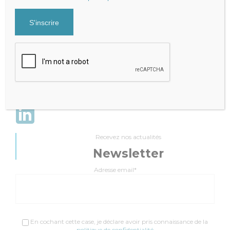
Expert-Comptable qui accompagne la performance de votre
cabinet
Mentions légales
|
Politique de Confidentialité
Cabinet Fraysse & Associés
Contact
Contacter par mail
+33 9 81 65 82 51
Recevez nos actualités
Newsletter
Adresse email*
En cochant cette case, je déclare avoir pris connaissance de la
politique de confidentialité