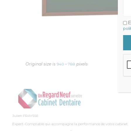
E
poli
Original size is
pixels
940 × 788
Julien FRAYSSE
Expert-Comptable qui accompagne la performance de votre cabinet