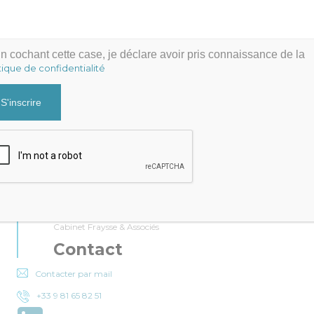
n cochant cette case, je déclare avoir pris connaissance de la
tique de confidentialité
Cabinet Fraysse & Associés
Contact
Contacter par mail
+33 9 81 65 82 51