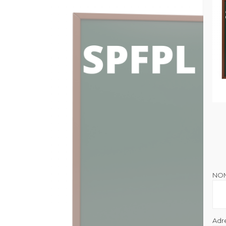
NO
Adr