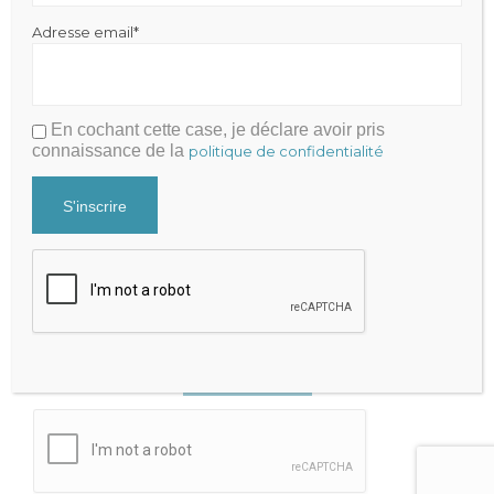
+33 9 81 65 82 51
Adresse email*
Recevez nos actualités
En cochant cette case, je déclare avoir pris
Newsletter
connaissance de la
politique de confidentialité
Adresse email*
En cochant cette case, je déclare avoir pris connaissance de la
politique de confidentialité