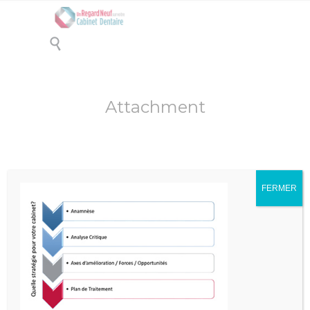

Attachment
FERMER