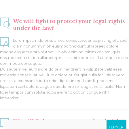
We will fight to protect your legal rights
Q
under the law?
Lorem ipsum dolor sit amet, consectetuer adipiscing elit, sed
A
diam nonummy nibh euismod tincidunt ut laoreet dolore
magna aliquam erat volutpat. Ut wisi enim ad minim veniam, quis
nostrud exerci tation ullamcorper suscipit lobortis nisl ut aliquip ex ea
commodo consequat.
Duis autem vel eum iriure dolor in hendrerit in vulputate velit esse
molestie consequat, vel illum dolore eu feugiat nulla facilisis at vero
eros et accumsan et iusto odio dignissim qui blandit praesent
luptatum zzril delenit augue duis dolore te feugait nulla facilisi. Nam
liber tempor cum soluta nobis eleifend option congue nihil
imperdiet.
We will fight to protect your legal rights
Q
FERMER
under the law?