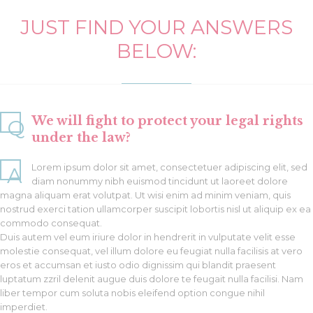
JUST FIND YOUR ANSWERS
BELOW:
We will fight to protect your legal rights
Q
under the law?
Lorem ipsum dolor sit amet, consectetuer adipiscing elit, sed
A
diam nonummy nibh euismod tincidunt ut laoreet dolore
magna aliquam erat volutpat. Ut wisi enim ad minim veniam, quis
nostrud exerci tation ullamcorper suscipit lobortis nisl ut aliquip ex ea
commodo consequat.
Duis autem vel eum iriure dolor in hendrerit in vulputate velit esse
molestie consequat, vel illum dolore eu feugiat nulla facilisis at vero
eros et accumsan et iusto odio dignissim qui blandit praesent
luptatum zzril delenit augue duis dolore te feugait nulla facilisi. Nam
liber tempor cum soluta nobis eleifend option congue nihil
imperdiet.