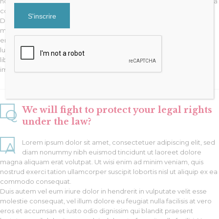
nostrud exerci tation ullamcorper suscipit lobortis nisl ut aliquip ex ea
commodo consequat.
Duis autem vel eum iriure dolor in hendrerit in vulputate velit esse
molestie consequat, vel illum dolore eu feugiat nulla facilisis at vero
eros et accumsan et iusto odio dignissim qui blandit praesent
luptatum zzril delenit augue duis dolore te feugait nulla facilisi. Nam
liber tempor cum soluta nobis eleifend option congue nihil
imperdiet.
We will fight to protect your legal rights
Q
under the law?
Lorem ipsum dolor sit amet, consectetuer adipiscing elit, sed
A
diam nonummy nibh euismod tincidunt ut laoreet dolore
magna aliquam erat volutpat. Ut wisi enim ad minim veniam, quis
nostrud exerci tation ullamcorper suscipit lobortis nisl ut aliquip ex ea
commodo consequat.
Duis autem vel eum iriure dolor in hendrerit in vulputate velit esse
molestie consequat, vel illum dolore eu feugiat nulla facilisis at vero
eros et accumsan et iusto odio dignissim qui blandit praesent