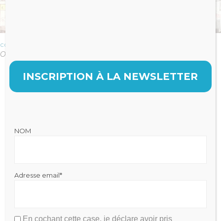
comptabilite-cabinets-dentaires-france
Original size is
pixels
702 × 412
INSCRIPTION À LA NEWSLETTER
NOM
Julien FRAYSSE
Expert-Comptable qui accompagne la performance de votre
cabinet
Adresse email*
Mentions légales
|
Politique de Confidentialité
Cabinet Fraysse & Associés
Contact
En cochant cette case, je déclare avoir pris