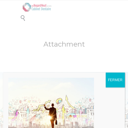

Attachment
FERMER