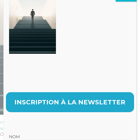
INSCRIPTION À LA NEWSLETTER
comptabilite cabinet dentaire
sci-professions-liberales-declaration-optimisation-gestion
Original size is
pixels
420 × 839
NOM