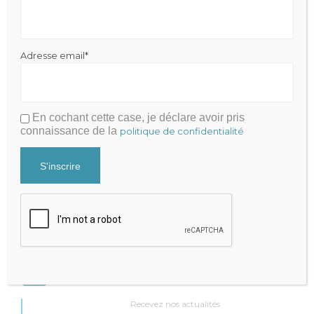
Adresse email*
Julien FRAYSSE
En cochant cette case, je déclare avoir pris
Expert-Comptable qui accompagne la performance de votre
connaissance de la
politique de confidentialité
cabinet
Mentions légales
|
Politique de Confidentialité
Cabinet Fraysse & Associés
Contact
Contacter par mail
+33 9 81 65 82 51
Recevez nos actualités