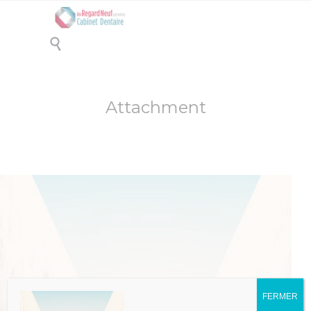

Attachment
FERMER