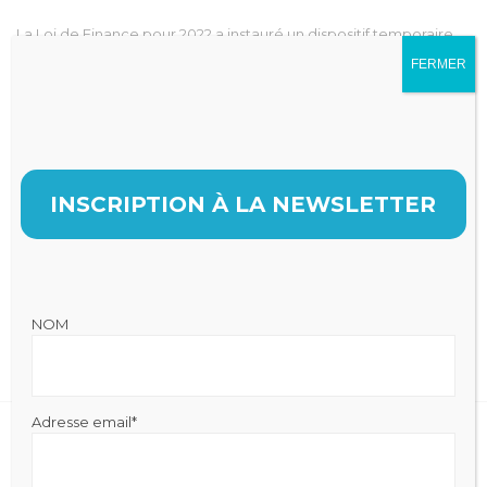
La Loi de Finance pour 2022 a instauré un dispositif temporaire
er
d’amortissement des fonds commerciaux acquis entre le 1
FERMER
janvier 2022 et le 31 décembre 2022.
Courant juin 2022, le législateur a assoupli sa position, en ouvrant
cette possibilité d’amortissements aux fonds libéraux pour les
entreprises dont les cabinets dentaires, sur une durée forfaitaire
INSCRIPTION À LA NEWSLETTER
de 10 ans.
99.99% des cabinets libéraux sont concernés, de par les seuils
élevés à ne pas dépasser.
NOM
Quels sont les avantages ? Quelles opportunités ?
Adresse email*
D'autres podcasts: