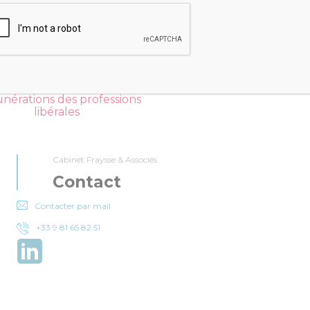
orme de l’imposition des
Placer son argent
nérations des professions
libérales
Cabinet Fraysse & Associés
Contact
Contacter par mail
+33 9 81 65 82 51