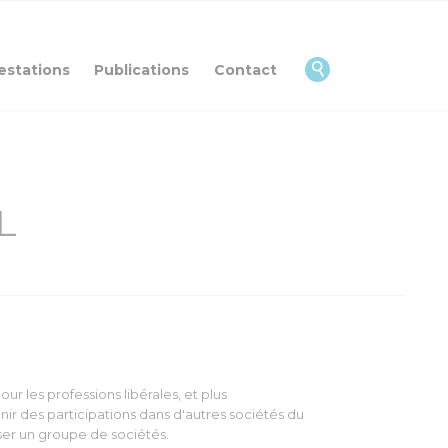
Skip
to
content

estations
Publications
Contact
L
r les professions libérales, et plus
nir des participations dans d'autres sociétés du
iser un groupe de sociétés.