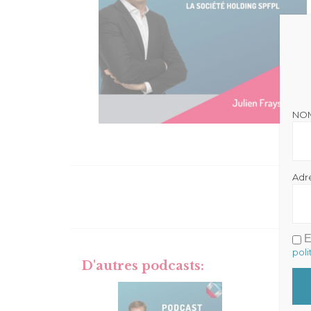
NO
Adr
E
poli
D'autres podcasts: