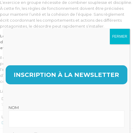
L’exercice en groupe nécessite de combiner souplesse et discipline.
À cette fin, les règles de fonctionnement doivent être précisées
pour maintenir l’unité et la cohésion de l’équipe. Sans règlement
écrit coordonnant les comportements et actions des différents
protagonistes, le désordre peut rapidement s’installer.
Le règlement intérieur peut donc se définir comme un
FERMER
document, qui fixe les modalités pratiques d’organisation
et de fonctionnement de la société.
Il définit le rôle de chacun : gestion du planning, suivi du personnel,
politique d’investissements, lien avec les banques, pilotage de
l’informatique, politique de formation, relations avec le cabinet
INSCRIPTION À LA NEWSLETTER
d’expertise comptable, développement du réseau de
correspondants,…
Lire la suite sur
Dentalespace
DATE
13 JUIN 2023
NOM
LIRE LA SUITE SUR :
DENTALESPACE