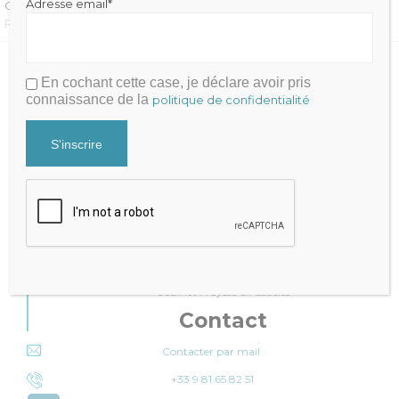
Adresse email*
CATÉGORIE
REVUE DE PRESSE
En cochant cette case, je déclare avoir pris
connaissance de la
politique de confidentialité
Julien FRAYSSE
Expert-Comptable qui accompagne la performance de votre
cabinet
Mentions légales
|
Politique de Confidentialité
Cabinet Fraysse & Associés
Contact
Contacter par mail
+33 9 81 65 82 51