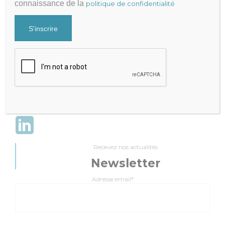
connaissance de la
politique de confidentialité
Julien FRAYSSE
Expert-Comptable qui accompagne la performance de votre
cabinet
Mentions légales
|
Politique de Confidentialité
Cabinet Fraysse & Associés
Contact
Contacter par mail
+33 9 81 65 82 51
Recevez nos actualités
Newsletter
Adresse email*