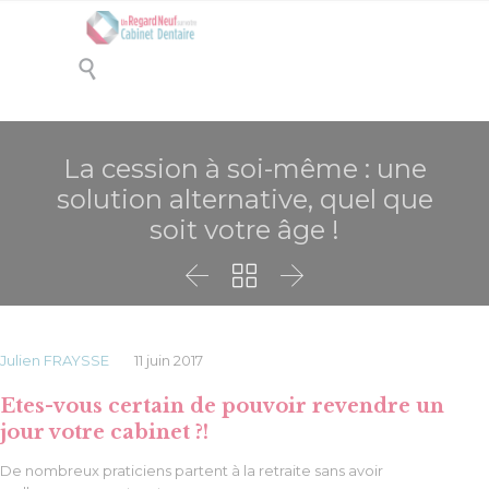

La cession à soi-même : une
solution alternative, quel que
soit votre âge !



Julien FRAYSSE
11 juin 2017
Etes-vous certain de pouvoir revendre un
jour votre cabinet ?!
De nombreux praticiens partent à la retraite sans avoir