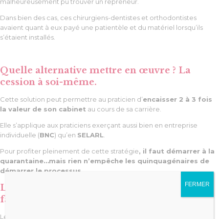
malheureusement pu trouver un repreneur.
Dans bien des cas, ces chirurgiens-dentistes et orthodontistes
avaient quant à eux payé une patientèle et du matériel lorsqu’ils
s’étaient installés.
Quelle alternative mettre en œuvre ? La
cession à soi-même.
Cette solution peut permettre au praticien d’
encaisser 2 à 3 fois
la valeur de son cabinet
au cours de sa carrière.
Elle s’applique aux praticiens exerçant aussi bien en entreprise
individuelle (
BNC
) qu’en
SELARL
.
Pour profiter pleinement de cette stratégie
, il faut démarrer à la
quarantaine…mais rien n’empêche les quinquagénaires de
démarrer le processus.
FERMER
Les récentes évolutions juridiques et fiscales
facilitent grandement ce type d’opération.
Les taux d’intérêts bancaires restent également très compétitifs.