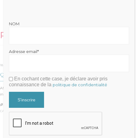
NOM
Related Stories
Adresse email*
18 janvier 2018
Quelques crédits d’impôt forts sympathiques !
En cochant cette case, je déclare avoir pris
connaissance de la
politique de confidentialité
Afin d’encourager le développement des services à la personne, l’Etat a
instauré un certain nombre…
JULIEN FRAYSSE

CATÉGORIE :
REVUE DE PRESSE