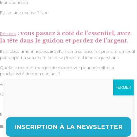
leur quotidien.
Est-ce une excuse ? Non
: vous passez à côté de l’essentiel, avez
Résultat
la tête dans le guidon et perdez de l’argent.
Il est absolument nécessaire d’arriver à se poser et prendre du recul
par rapport à son exercice et se poser les bonnes questions.
Quelles sont mes marges de manœuvre pour accroître la
productivité de mon cabinet ?
Ai-je un statut juridique adapté à mon mode d’exercice ?
FERMER
Quelle stratégie pour mon cabinet ?
Il n’est jamais trop tard pour le faire…
INSCRIPTION À LA NEWSLETTER
Catégorie

Revue de presse