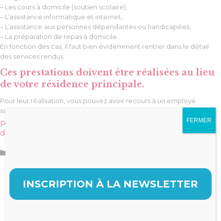
– Les cours à domicile (soutien scolaire),
– L’assistance informatique et internet,
– L’assistance aux personnes dépendantes ou handicapées,
– La préparation de repas à domicile.
En fonction des cas, il faut bien évidemment rentrer dans le détail
des services rendus.
Ces prestations doivent être réalisées au lieu
de votre résidence principale.
Pour leur réalisation, vous pouvez avoir recours à un employé
salarié, à une association, à une entreprise spécialisée.
FERMER
Pensez à demander l’attestation pour pouvoir justifier
de la réalité et de l’exactitude de la dépense!
Catégorie

Revue de presse
INSCRIPTION À LA NEWSLETTER