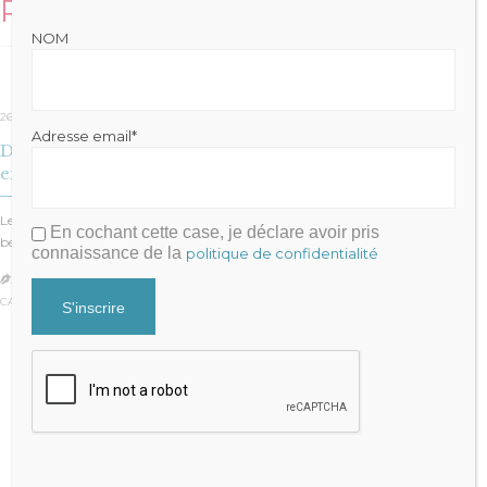
Related Stories
NOM
26 décembre 2017
Adresse email*
Démembrement de parts de SCI : Partage du résultat
entre usufruitier et nu-propriétaire
Le démembrement de parts de SCI peut dans certains cas permettre de
En cochant cette case, je déclare avoir pris
bénéficier des avantages…
connaissance de la
politique de confidentialité
JULIEN FRAYSSE

CATÉGORIE :
REVUE DE PRESSE