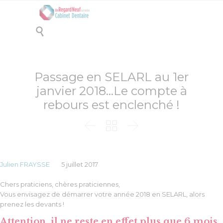

Passage en SELARL au 1er
janvier 2018…Le compte à
rebours est enclenché !



Julien FRAYSSE
5 juillet 2017
Chers praticiens, chères praticiennes,
Vous envisagez de démarrer votre année 2018 en SELARL, alors
prenez les devants !
Attention, il ne reste en effet plus que 6 mois