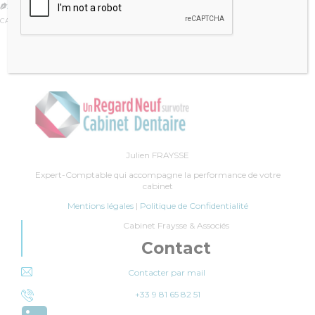
JULIEN FRAYSSE

CATÉGORIE :
REVUE DE PRESSE
Julien FRAYSSE
Expert-Comptable qui accompagne la performance de votre
cabinet
Mentions légales
|
Politique de Confidentialité
Cabinet Fraysse & Associés
Contact
Contacter par mail
+33 9 81 65 82 51