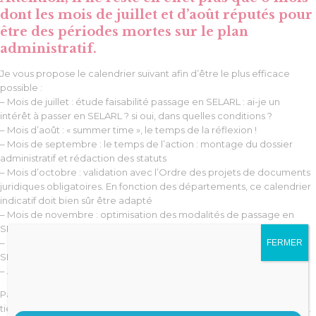
dont les mois de juillet et d’août réputés pour
être des périodes mortes sur le plan
administratif.
Je vous propose le calendrier suivant afin d’être le plus efficace
possible :
– Mois de juillet : étude faisabilité passage en SELARL : ai-je un
intérêt à passer en SELARL ? si oui, dans quelles conditions ?
– Mois d’août : « summer time », le temps de la réflexion !
– Mois de septembre : le temps de l’action : montage du dossier
administratif et rédaction des statuts
– Mois d’octobre : validation avec l’Ordre des projets de documents
juridiques obligatoires. En fonction des départements, ce calendrier
indicatif doit bien sûr être adapté
– Mois de novembre : optimisation des modalités de passage en
SELARL (fiscalité 2017)
– Mois de décembre : Finalisation du projet et préparation budget
FERMER
SELARL 2018
– Janvier 2018 : ça y est, je démarre en SELARL !
Passer en SELARL prend du temps et nécessite l’intervention de
tiers : Ordre professionnel, greffe du tribunal de commerce, Urssaf,…