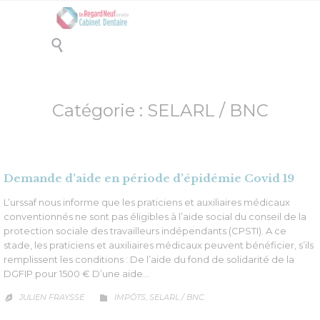

Catégorie :
SELARL / BNC
Demande d’aide en période d’épidémie Covid 19
L’urssaf nous informe que les praticiens et auxiliaires médicaux
conventionnés ne sont pas éligibles à l’aide social du conseil de la
protection sociale des travailleurs indépendants (CPSTI). A ce
stade, les praticiens et auxiliaires médicaux peuvent bénéficier, s’ils
remplissent les conditions : De l’aide du fond de solidarité de la
DGFIP pour 1500 € D’une aide…
CATÉGORIE
JULIEN FRAYSSE
IMPÔTS
SELARL / BNC
,

