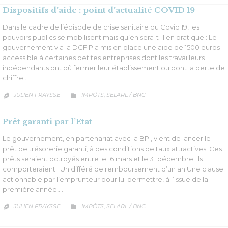
Dispositifs d’aide : point d’actualité COVID 19
Dans le cadre de l’épisode de crise sanitaire du Covid 19, les
pouvoirs publics se mobilisent mais qu’en sera-t-il en pratique : Le
gouvernement via la DGFIP a mis en place une aide de 1500 euros
accessible à certaines petites entreprises dont les travailleurs
indépendants ont dû fermer leur établissement ou dont la perte de
chiffre…
CATÉGORIE
JULIEN FRAYSSE
IMPÔTS
SELARL / BNC
,


Prêt garanti par l’Etat
Le gouvernement, en partenariat avec la BPI, vient de lancer le
prêt de trésorerie garanti, à des conditions de taux attractives. Ces
prêts seraient octroyés entre le 16 mars et le 31 décembre. Ils
comporteraient : Un différé de remboursement d’un an Une clause
actionnable par l’emprunteur pour lui permettre, à l’issue de la
première année,…
CATÉGORIE
JULIEN FRAYSSE
IMPÔTS
SELARL / BNC
,

