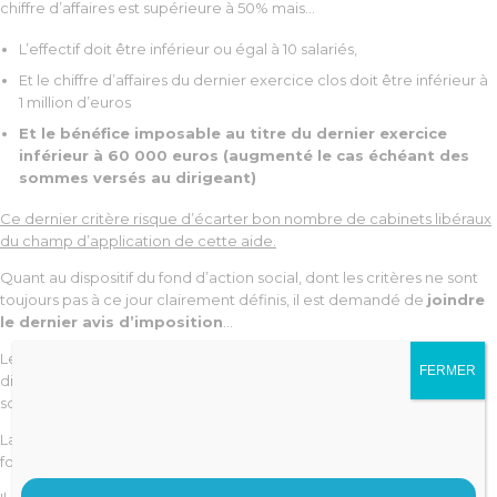
chiffre d’affaires est supérieure à 50% mais…
L’effectif doit être inférieur ou égal à 10 salariés,
Et le chiffre d’affaires du dernier exercice clos doit être inférieur à
1 million d’euros
Et le bénéfice imposable au titre du dernier exercice
inférieur à 60 000 euros (augmenté le cas échéant des
sommes versés au dirigeant)
Ce dernier critère risque d’écarter bon nombre de cabinets libéraux
du champ d’application de cette aide.
Quant au dispositif du fond d’action social, dont les critères ne sont
toujours pas à ce jour clairement définis, il est demandé de
joindre
le dernier avis d’imposition
…
Les régions sont actuellement en train de mettre en place des
FERMER
dispositifs d’accompagnement mais il semblerait que les critères
soient calqués sur ceux de l’aide DGFIP.
La MACSF et autres assureurs créent également de leur côté des
fonds d’action pour leurs membres.