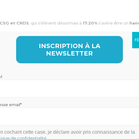
CSG et CRDS
, qui s’élèvent désormais à
17.20%
s’avère être un
han
 l’horizon fiscal s’avérant particulièrement incertain et flou,
il peut
F
INSCRIPTION À LA
ons à calibrer
.
NEWSLETTER
ux
pourrait même être de la partie suivant l’investissement que vous ré
ons, de votre âge, de votre situation familiale, de votre pa
M
esse email*
n cochant cette case, je déclare avoir pris connaissance de la
tique de confidentialité