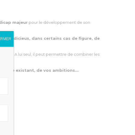
dicap majeur
pour le développement de son
 être judicieux, dans certains cas de figure, de
ERMER
alisez. A lui seul, il peut permettre de combiner les
trimoine existant, de vos ambitions…