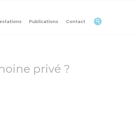
Skip
to
content

estations
Publications
Contact
moine privé ?