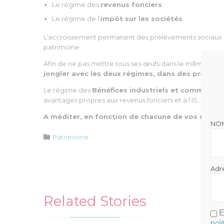
Le régime des
revenus fonciers
,
Le régime de l’
impôt sur les sociétés
.
L’accroissement permanent des prélèvements sociaux
patrimoine.
Afin de ne pas mettre tous ses œufs dans le même panier,
jongler avec les deux régimes, dans des proporti
Le régime des
Bénéfices industriels et commercia
avantages propres aux revenus fonciers et à l’IS.
A méditer, en fonction de chacune de vos situati
NO
Catégorie

Patrimoine
Adr
Related Stories
E
poli