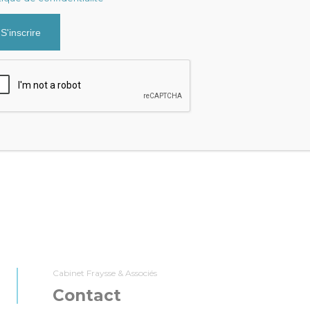
 2020
24 JUILLET 2019
l vendre les parts de sa
Prêts immobiliers : le
 l’immeuble ?
de la renégociation
n générale, force est de
Voici à nouveau venu le temps de la
 dans une transaction
renégociation : alors que les
rties, que l’acquéreur…
températures grimpent, les…
RAYSSE
JULIEN FRAYSSE

:
IMMOBILIER
,
PATRIMOINE
CATÉGORIE :
IMMOBILIER
,
PATRIMOINE
Cabinet Fraysse & Associés
Contact