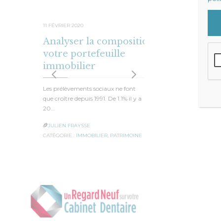
11 FÉVRIER 2020
29 JANVIER
Analyser la composition de
Faut i
votre portefeuille
SCI ou
immobilier
D’une faço
constater,
Les prélèvements sociaux ne font
entre 2 pa
que croître depuis 1991. De 1.1% il y a
20…
JULIEN F

CATÉGORIE 
JULIEN FRAYSSE

CATÉGORIE :
IMMOBILIER
,
PATRIMOINE