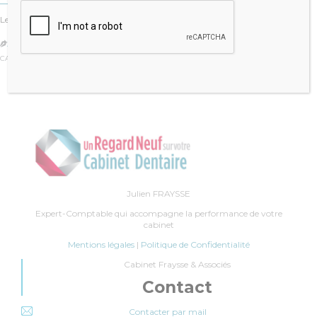
Les prélèvements sociaux ne font que croître depuis 1991. De 1.1% il y a 20…
JULIEN FRAYSSE

CATÉGORIE :
IMMOBILIER
,
PATRIMOINE
Julien FRAYSSE
Expert-Comptable qui accompagne la performance de votre
cabinet
Mentions légales
|
Politique de Confidentialité
Cabinet Fraysse & Associés
Contact
Contacter par mail