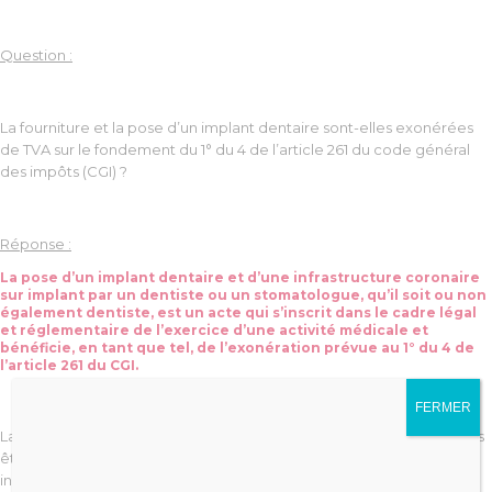
Question :
La fourniture et la pose d’un implant dentaire sont-elles exonérées
de TVA sur le fondement du 1° du 4 de l’article 261 du code général
des impôts (CGI) ?
Réponse :
La pose d’un implant dentaire et d’une infrastructure coronaire
sur implant par un dentiste ou un stomatologue, qu’il soit ou non
également dentiste, est un acte qui s’inscrit dans le cadre légal
et réglementaire de l’exercice d’une activité médicale et
bénéficie, en tant que tel, de l’exonération prévue au 1° du 4 de
l’article 261 du CGI.
FERMER
La fourniture de l’implant et de l’infrastructure coronaire ne peut pas
être dissociée de leur pose, dont elle constitue l’accessoire
indispensable et nécessaire.