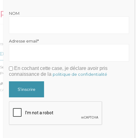
Related Stories
NOM
Adresse email*
19 avril 2020
Des montagnes de dettes
Seules 5% des entreprises se voient refuser le prêt garanti par l’Etat, le fameux
En cochant cette case, je déclare avoir pris
PGE….
connaissance de la
politique de confidentialité
JULIEN FRAYSSE

CATÉGORIE :
GESTION