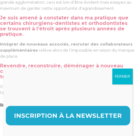
grande agglomération, ceci est loin d’être évident mais essayez au
maximum de garder cette opportunité d’agrandissement.
Je suis amené à constater dans ma pratique que
certains chirurgiens-dentistes et orthodontistes
se trouvent à l’étroit après plusieurs années de
pratique.
Intégrer de nouveaux associés, recruter des collaborateurs
supplémentaires
relève alors de l’impossible en raison du manque
de place.
Revendre, reconstruire, déménager à nouveau
c’est autant de perte de temps, d’argent et
toujours source de stress supplémentaire.
FERMER
S’il y a bien un domaine où l’anticipation est essentielle, c’est bien
l’immobilier !
Catégorie

Gestion
,
Immobilier
INSCRIPTION À LA NEWSLETTER