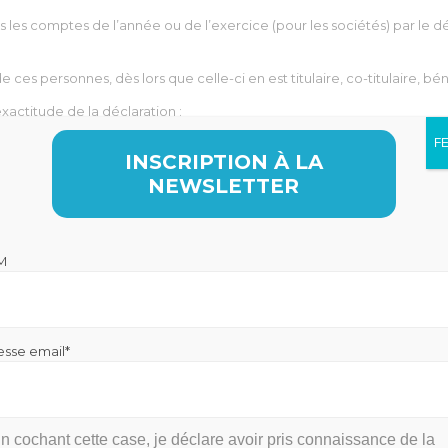
les comptes de l’année ou de l’exercice (pour les sociétés) par le d
e ces personnes, dès lors que celle-ci en est titulaire, co-titulaire,
xactitude de la déclaration :
F
 (10 000 € lorsque le compte est établi dans un État qui n’
INSCRIPTION À LA
’évasion fiscales permettant l’accès aux renseignements bancaires),
NEWSLETTER
sur ces comptes, le montant de l’impôt étant assorti d’une
majorati
M
ir !
esse email*
n cochant cette case, je déclare avoir pris connaissance de la