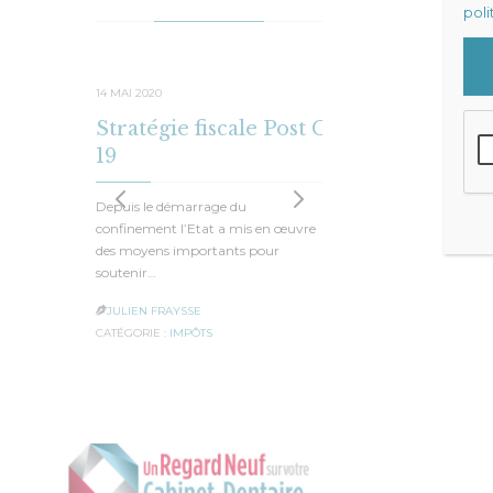
poli
14 MAI 2020
19 AVRIL 20
Stratégie fiscale Post Covid-
Des mo
19
Seules 5% d
refuser le 
Depuis le démarrage du
fameux P
confinement l’Etat a mis en œuvre
des moyens importants pour
JULIEN F

soutenir…
CATÉGORIE 
JULIEN FRAYSSE

CATÉGORIE :
IMPÔTS