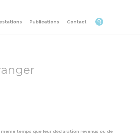
Skip
to
content

estations
Publications
Contact
ranger
 même temps que leur déclaration revenus ou de