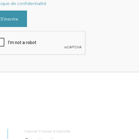
tique de confidentialité
20
9 AVRIL 2020
ntagnes de dettes
Demande d’aide en pé
d’épidémie Covid 19
es entreprises se voient
prêt garanti par l’Etat, le
L’urssaf nous informe que les
GE….
praticiens et auxiliaires médicaux
conventionnés ne sont pas éligibles
RAYSSE
à…
:
GESTION
JULIEN FRAYSSE

CATÉGORIE :
IMPÔTS
,
SELARL / BNC
Cabinet Fraysse & Associés