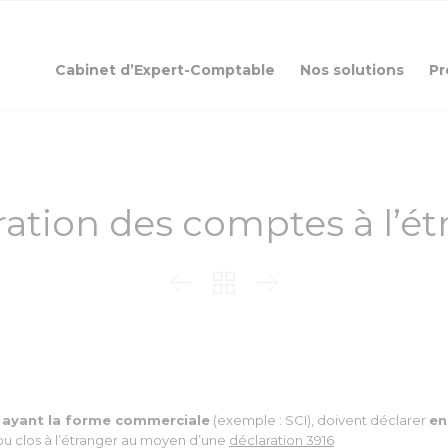
Cabinet d’Expert-Comptable
Nos solutions
Pr
ration des comptes à l’ét



es ayant la forme commerciale
(exemple : SCI), doivent déclarer
en
 ou clos à l’étranger au moyen d’une
déclaration 3916