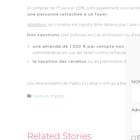
er
A compter du 1
janvier 2019, sont également concernés 
une personne rattachée à ce foyer.
Attention
, un compte est réputé être détenu par l’une d
Des sanctions
sont prévues en cas d’omission ou d’ine
une amende de 1 500 € par compte non déclaré
administrative en vue de lutter contre la fraude et l
la taxation des revenus
ou du patrimoine détenus 
NO
Les descendants de Pablo Escobar n’ont qu’à bien se ten
Catégorie

Gestion
,
Impôts
Adr
Related Stories
E