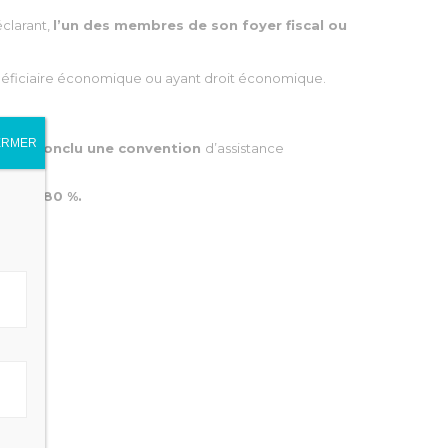
éclarant,
l’un des membres de son foyer fiscal ou
 bénéficiaire économique ou ayant droit économique.
ERMER
a pas conclu une convention
d’assistance
on de 80 %.