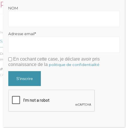
Related Stories
NOM
14 mai 2020
Adresse email*
Stratégie fiscale Post Covid-19
Depuis le démarrage du confinement l’Etat a mis en œuvre des moyens
En cochant cette case, je déclare avoir pris
importants pour soutenir…
connaissance de la
politique de confidentialité
JULIEN FRAYSSE

CATÉGORIE :
IMPÔTS