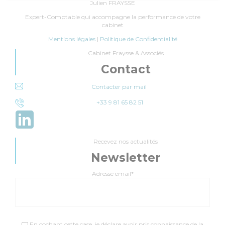
Julien FRAYSSE
Expert-Comptable qui accompagne la performance de votre
cabinet
Mentions légales
|
Politique de Confidentialité
Cabinet Fraysse & Associés
Contact
Contacter par mail
+33 9 81 65 82 51
Recevez nos actualités
Newsletter
Adresse email*
En cochant cette case, je déclare avoir pris connaissance de la