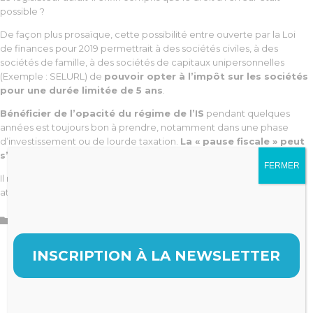
possible ?
De façon plus prosaïque, cette possibilité entre ouverte par la Loi
de finances pour 2019 permettrait à des sociétés civiles, à des
sociétés de famille, à des sociétés de capitaux unipersonnelles
(Exemple : SELURL) de
pouvoir opter à l’impôt sur les sociétés
pour une durée limitée de 5 ans
.
Bénéficier de l’opacité du régime de l’IS
pendant quelques
années est toujours bon à prendre, notamment dans une phase
d’investissement ou de lourde taxation.
La « pause fiscale » peut
s’avérer salutaire pour sa trésorerie personnelle !
FERMER
Il ne s’agit là que d’un
projet de Loi
mais il faudra suivre avec
attention son dénouement au cours des prochains mois.
Catégorie

Impôts
INSCRIPTION À LA NEWSLETTER