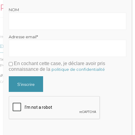
Related Stories
NOM
Adresse email*
19 avril 2020
Des montagnes de dettes
Seules 5% des entreprises se voient refuser le prêt garanti par l’Etat, le fameux
En cochant cette case, je déclare avoir pris
PGE….
connaissance de la
politique de confidentialité
JULIEN FRAYSSE

CATÉGORIE :
GESTION