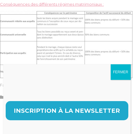
Conséquences des différents régimes matrimoniaux :
FERMER
Faites le bon choix!
Catégorie

Gestion
,
Patrimoine
INSCRIPTION À LA NEWSLETTER