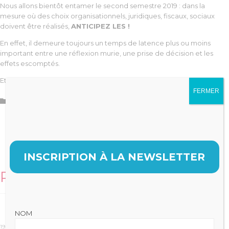
Nous allons bientôt entamer le second semestre 2019 : dans la
mesure où des choix organisationnels, juridiques, fiscaux, sociaux
doivent être réalisés,
ANTICIPEZ LES !
En effet, il demeure toujours un temps de latence plus ou moins
important entre une réflexion murie, une prise de décision et les
effets escomptés.
Et comme vous le savez tous : Time is money !
FERMER
Catégorie

Gestion
INSCRIPTION À LA NEWSLETTER
Related Stories
NOM
19 avril 2020