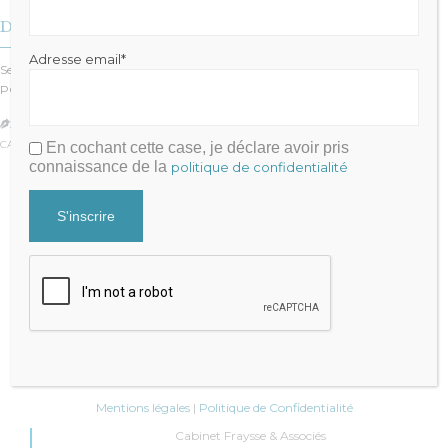
Des montagnes de dettes
Adresse email*
Seules 5% des entreprises se voient refuser le prêt garanti par l’Etat, le fameux
PGE….
JULIEN FRAYSSE

CATÉGORIE :
GESTION
En cochant cette case, je déclare avoir pris
connaissance de la
politique de confidentialité
Julien FRAYSSE
Expert-Comptable qui accompagne la performance de votre
cabinet
Mentions légales
|
Politique de Confidentialité
Cabinet Fraysse & Associés