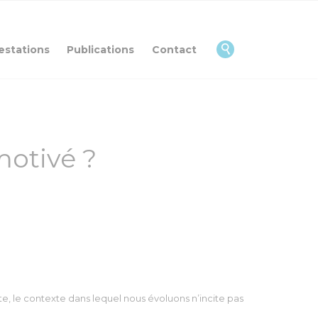
Skip
to
content

estations
Publications
Contact
otivé ?
te, le contexte dans lequel nous évoluons n’incite pas