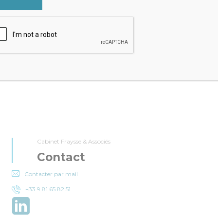
rnière, à la même époque,
 2019, le gouvernement
Un récent arrêt de la Cour de
risé le versement…
cassation du 23 octobre 2019 vient
donner du…
RAYSSE
:
GESTION
,
IMPÔTS
JULIEN FRAYSSE

CATÉGORIE :
GESTION
,
IMPÔTS
Cabinet Fraysse & Associés
Contact
Contacter par mail
+33 9 81 65 82 51