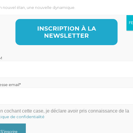
n nouvel élan, une nouvelle dynamique.
u quotidien, notre épanouissement puise sa source dans la ra
son envie d’avancer et de progresser.
F
INSCRIPTION À LA
 équipe vous permettra d’envisager une croissance 
NEWSLETTER
M
esse email*
n cochant cette case, je déclare avoir pris connaissance de la
 2020
15 JANVIER 2020
tique de confidentialité
 Macron
SCI et Embrouilles
familiales