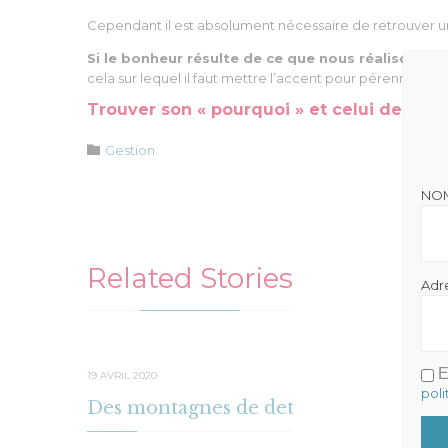
Cependant il est absolument nécessaire de retrouver u
Si le bonheur résulte de ce que nous réalisons a
cela sur lequel il faut mettre l’accent pour pérenniser 
Trouver son « pourquoi » et celui de son
Catégorie

Gestion
NO
Related Stories
Adr
E
19 AVRIL 2020
22 JANVIER
poli
Des montagnes de dettes
Prime