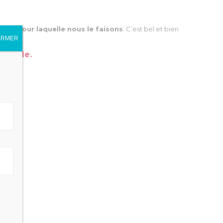
ison pour laquelle nous le faisons
. C’est bel et bien
ERMER
durable.
8 JANVIER 2020
3 DÉCEMBR
Transférer son contrat
Démis
d’assurance vie au sein de la