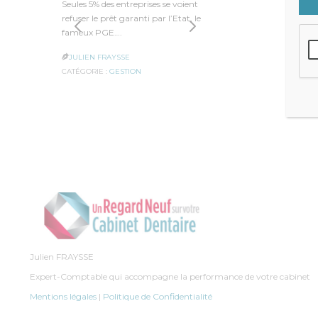
Seules 5% des entreprises se voient
L’année de
refuser le prêt garanti par l’Etat, le
en janvier
fameux PGE….
avait auto
JULIEN FRAYSSE
JULIEN F


CATÉGORIE :
GESTION
CATÉGORIE 
Julien FRAYSSE
Expert-Comptable qui accompagne la performance de votre cabinet
Mentions légales
|
Politique de Confidentialité