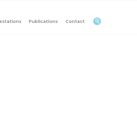
Skip
to
content

estations
Publications
Contact