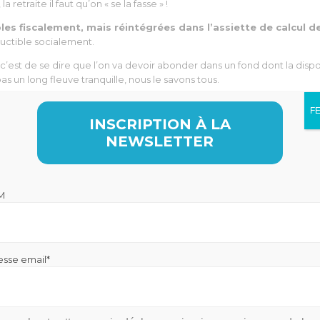
retraite il faut qu’on « se la fasse » !
les fiscalement, mais réintégrées dans l’assiette de calcul d
uctible socialement.
c’est de se dire que l’on va devoir abonder dans un fond dont la dispon
pas un long fleuve tranquille, nous le savons tous.
e rente, calculée généralement en fonction d’une espérance de vie thé
F
r déception : « après tout ce que j’ai abondé, pendant toutes ces année
INSCRIPTION À LA
ente pour en profiter pendant qu’ils sont toujours en forme
. 
NEWSLETTER
!
raite, avec possibilité de transférer son épargne Madelin vers ce nouve
M
s correspondants Madelin, afin d’envisager le nouveau champ des pos
esse email*