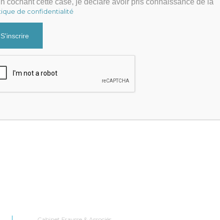
n cochant cette case, je déclare avoir pris connaissance de la
tique de confidentialité
20
9 AVRIL 2020
ntagnes de dettes
Demande d’aide en pé
d’épidémie Covid 19
es entreprises se voient
prêt garanti par l’Etat, le
L’urssaf nous informe que les
GE….
praticiens et auxiliaires médicaux
conventionnés ne sont pas éligibles
RAYSSE
à…
:
GESTION
JULIEN FRAYSSE

CATÉGORIE :
IMPÔTS
,
SELARL / BNC
Cabinet Fraysse & Associés