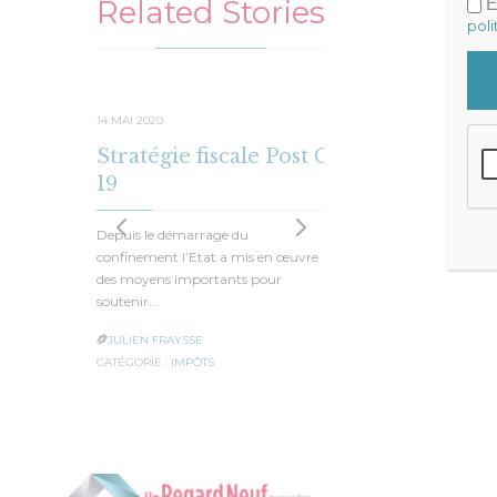
Related Stories
E
poli
14 MAI 2020
19 AVRIL 20
Stratégie fiscale Post Covid-
Des mo
19
Seules 5% d
refuser le 
Depuis le démarrage du
fameux P
confinement l’Etat a mis en œuvre
des moyens importants pour
JULIEN F

soutenir…
CATÉGORIE 
JULIEN FRAYSSE

CATÉGORIE :
IMPÔTS