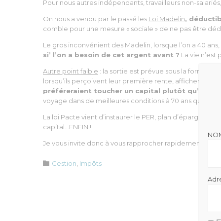
Pour nous autres indépendants, travailleurs non-salariés, la 
On nous a vendu par le passé les
Loi Madelin
, déductib
comble pour une mesure « sociale » de ne pas être déd
Le gros inconvénient des Madelin, lorsque l’on a 40 ans, 
si’ l’on a besoin de cet argent avant ?
La vie n’est 
Autre point faible
: la sortie est prévue sous la forme d
lorsqu’ils perçoivent leur première rente, affichent leu
préféreraient toucher un capital plutôt qu’une r
voyage dans de meilleures conditions à 70 ans qu’à 90 !!
La loi Pacte vient d’instaurer le PER, plan d’épargne ret
capital…ENFIN !
NO
Je vous invite donc à vous rapprocher rapidement de vo
Catégorie

Gestion
,
Impôts
Adr