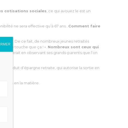
es cotisations sociales
, ce qui avouez le est un
ibilité ne sera effective qu’à 67 ans…
Comment faire
orique. De ce fait, de nombreux jeunes retraités
ERMER
s, je ne touche que ça ! ».
Nombreux sont ceux qui
Il semblerait en observant ses grands-parents que l’on
au produit d’épargne retraite, qui autorise la sortie en
sibles en la matière.