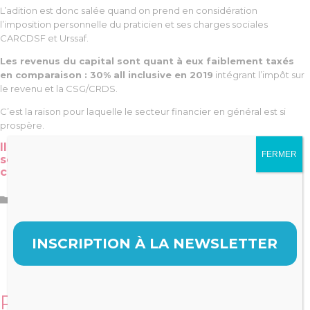
L’adition est donc salée quand on prend en considération
l’imposition personnelle du praticien et ses charges sociales
CARCDSF et Urssaf.
Les revenus du capital sont quant à eux faiblement taxés
en comparaison : 30% all inclusive en 2019
intégrant l’impôt sur
le revenu et la CSG/CRDS.
C’est la raison pour laquelle le secteur financier en général est si
prospère.
Il convient donc d’étudier la faisabilité d’un tel
FERMER
schéma en lien avec la configuration de votre
cabinet actuel.
Catégorie

Gestion
,
Impôts
INSCRIPTION À LA NEWSLETTER
Related Stories