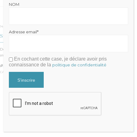
NOM
14 mai 2020
Adresse email*
Stratégie fiscale Post Covid-19
Depuis le démarrage du confinement l’Etat a mis en œuvre des moyens
importants pour soutenir…
En cochant cette case, je déclare avoir pris
connaissance de la
politique de confidentialité
JULIEN FRAYSSE

CATÉGORIE :
IMPÔTS
Julien FRAYSSE