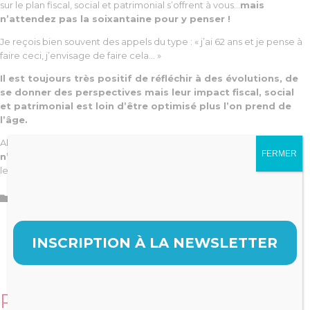
sur le plan fiscal, social et patrimonial s’offrent à vous…
mais
n’attendez pas la soixantaine pour y penser !
Je reçois bien souvent des appels du type : « j’ai 62 ans et je pense à
faire ceci, j’envisage de faire cela… »
Il est toujours très positif de réfléchir à des évolutions, de
se donner des perspectives mais leur impact fiscal, social
et patrimonial est loin d’être optimisé plus l’on prend de
l’âge.
Alors s’il vous plaît,
anticipez, donnez vous de la visibilité,
FERMER
n’attendez pas la dernière minute
car plus le temps passe, plus
les contraintes apparaissent.
Catégorie

Gestion
,
Patrimoine
INSCRIPTION À LA NEWSLETTER
Related Stories