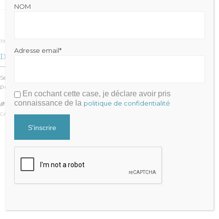
NOM
19 avril 2020
Adresse email*
Des montagnes de dettes
Seules 5% des entreprises se voient refuser le prêt garanti par l’Etat, le fameux
PGE….
En cochant cette case, je déclare avoir pris
connaissance de la
politique de confidentialité
JULIEN FRAYSSE

CATÉGORIE :
GESTION
Julien FRAYSSE