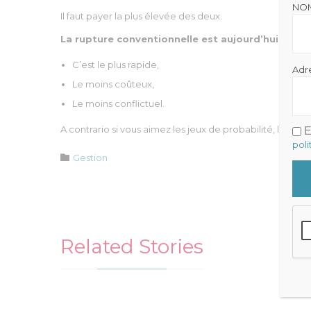
NO
Il faut payer la plus élevée des deux.
La rupture conventionnelle est aujourd’hui le mod
C’est le plus rapide,
Adr
Le moins coûteux,
Le moins conflictuel.
A contrario si vous aimez les jeux de probabilité, lanc
E
poli
Catégorie

Gestion
Related Stories