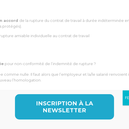
n accord
de la rupture du contrat de travail à durée indéterminée
és protégés).
upture amiable individuelle au contrat de travail
ée
pour non-conformité de l’indemnité de rupture ?
comme nulle. Il faut alors que l’employeur et la/le salarié renvoien
nouveau l’homologation.
F
nspection du travail, c’est la sanction suprême : la procédure est req
INSCRIPTION À LA
NEWSLETTER
pture conventionnelle. En contrepartie, il touchera celle prévue en ca
ective ou l’indemnité conventionnelle ?