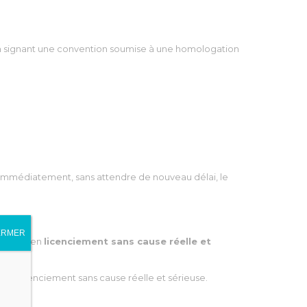
 en signant une convention soumise à une homologation
t immédiatement, sans attendre de nouveau délai, le
ERMER
ualifiée en
licenciement sans cause réelle et
s de licenciement sans cause réelle et sérieuse.