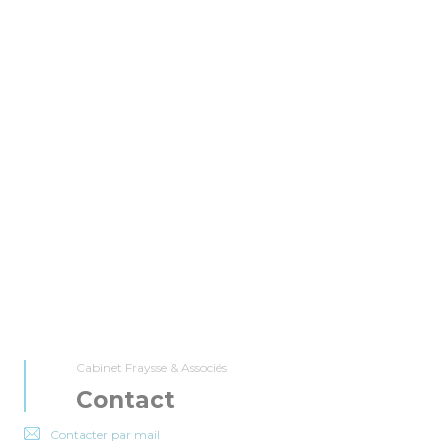
 2020
15 JANVIER 2020
 Macron
SCI et Embrouilles
familiales
rnière, à la même époque,
 2019, le gouvernement
Un récent arrêt de la Cour de
risé le versement…
cassation du 23 octobre 2019 vient
donner du…
RAYSSE
:
GESTION
,
IMPÔTS
JULIEN FRAYSSE

CATÉGORIE :
GESTION
,
IMPÔTS
Cabinet Fraysse & Associés
Contact
Contacter par mail