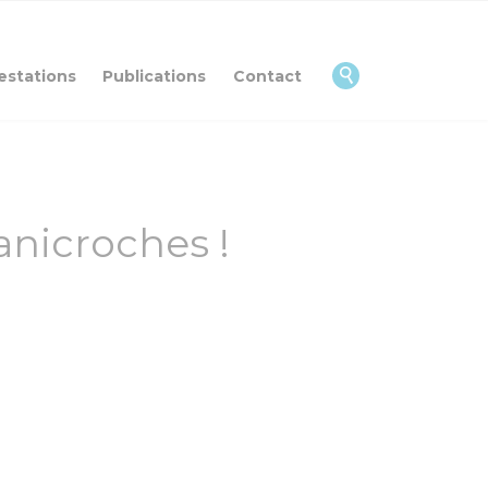
Skip
to
content

estations
Publications
Contact
anicroches !