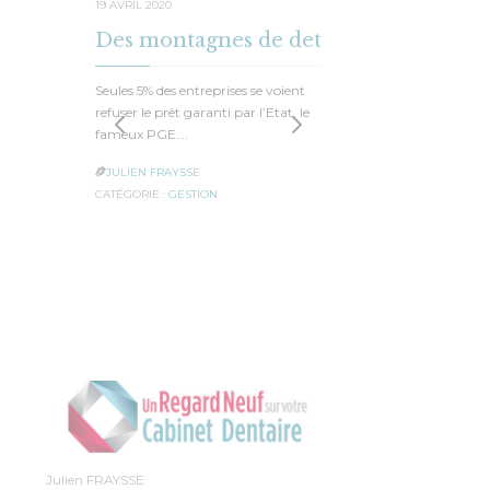
19 AVRIL 2020
22 JANVIER
Des montagnes de dettes
Prime
Seules 5% des entreprises se voient
L’année de
refuser le prêt garanti par l’Etat, le
en janvier
fameux PGE….
avait auto
JULIEN FRAYSSE
JULIEN F


CATÉGORIE :
GESTION
CATÉGORIE 
Julien FRAYSSE