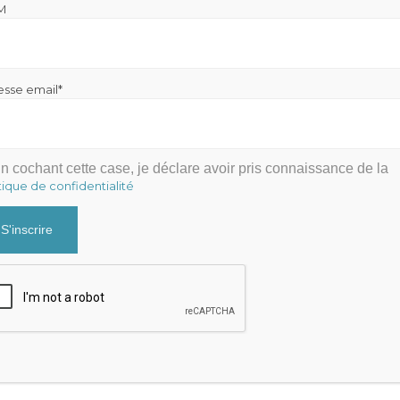
M
e de rupture à privilégier si vous souhaitez vous séparer de v
esse email*
ez vous dans une procédure de licenciement !
n cochant cette case, je déclare avoir pris connaissance de la
tique de confidentialité